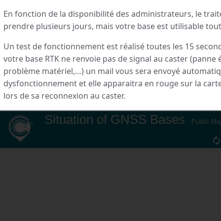
En fonction de la disponibilité des administrateurs, le tra
prendre plusieurs jours, mais votre base est utilisable tout
Un test de fonctionnement est réalisé toutes les 15 secon
votre base RTK ne renvoie pas de signal au caster (panne 
problème matériel,…) un mail vous sera envoyé automati
dysfonctionnement et elle apparaitra en rouge sur la car
lors de sa reconnexion au caster.