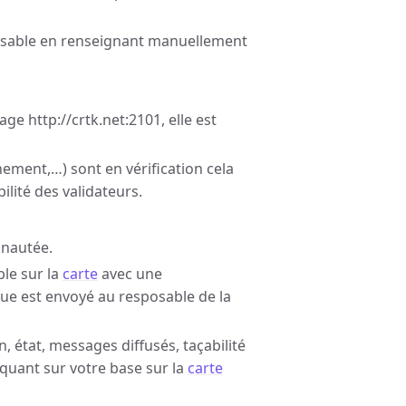
tilisable en renseignant manuellement
ge http://crtk.net:2101, elle est
ement,…) sont en vérification cela
ilité des validateurs.
unautée.
ble sur la
carte
avec une
que est envoyé au resposable de la
 état, messages diffusés, taçabilité
iquant sur votre base sur la
carte