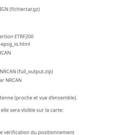
N (fichier.tar.gz)
vertion ETRF200
f-epsg_io.html
NRCAN
NRCAN (full_output.zip)
par NRCAN
ntenne (proche et vue d’ensemble).
le sera visible sur la carte:
de vérification du positionnement